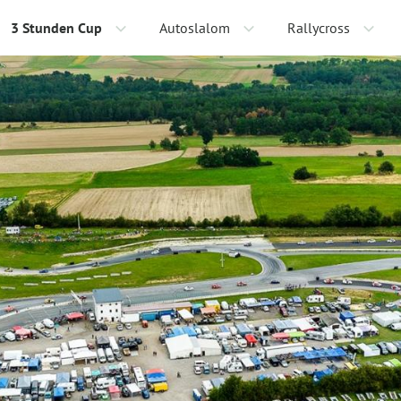
3 Stunden Cup
Autoslalom
Rallycross